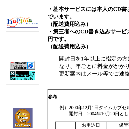
・基本サービスには本人のCD書
でいます。
（配送費用込み）
・第三者へのCD書き込みサービス
ご利用には以下の ブラウ
円です。
ザが必要です。
（配送費用込み）
ダウンロードするには以
下のアイコンをクリック
開封日を1年以上に指定の方
して下さい。
なり、年ごとに料金がかか
更新案内はメール等でご連
当サイトはVerisign社認証
のもとSSL接続（暗号化通
参考
信）に対応しています。
例）2000年12月1日タイムカプセ
開封日：2004年10月20日と
お申込日
保管