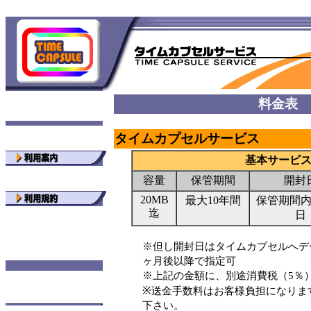
料金表
タイムカプセルサービス
基本サービ
容量
保管期間
開封
20MB
最大10年間
保管期間
迄
日
※但し開封日はタイムカプセルへデ
ヶ月後以降で指定可
※上記の金額に、別途消費税（5％
※送金手数料はお客様負担になりま
下さい。