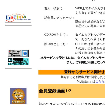
友人、彼女に：
WEB上でタイムカプ
を共有する事ができ
記念日のメッセージ：
誕生日や結婚式など
や思いでの写真に未
ご利用には以下の ブラウ
CD-ROMとして：
タイムカプセルのデー
ザが必要です。
て、あなたへ届けら
ダウンロードするには以
下のアイコンをクリック
贈り物としても：
CD-ROMは第三者
して下さい。
きの思い出を分かち
の残る贈り物を郵送
本サービスを受けるには、タイムカプセルサー
また、ご利用は有償となっ
登録からサービス開始
当サイトはVerisign社認証
登録すると利用規約に同意した
のもとSSL接続（暗号化通
「利用規約」は
こちら
信）に対応しています。
会員登録画面1/2
初めてタイムカプセルサービスを利用す